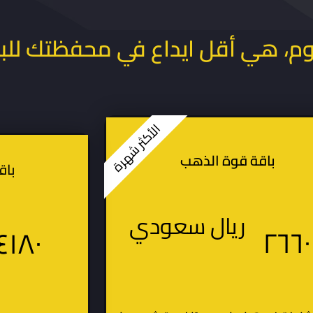
وم، هي أقل ايداع في محفظتك للب
الأكثر شهرة
باقة قوة الذهب
باق
ريال سعودي
٢٦٦٠
٤١٨٠