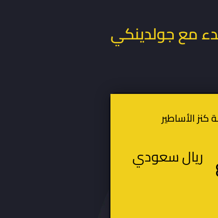
دء مع جولدينكي
ة كنز الأساطير
ريال سعودي