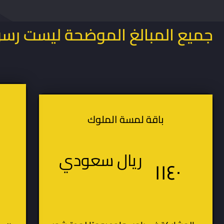
جميع المبالغ الموضحة ليست رس
باقة لمسة الملوك
ريال سعودي
١١٤٠