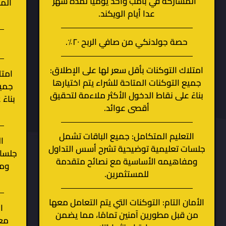
المشاركة في بامب واحد يوميًا لمدة شهر
عدا أيام الويكند.
حصة جولدنكي من صافي الربح ٢٠٪.
امتلاك التوكنات بأقل سعر لها على الإطلاق:
امتل
جميع التوكنات المتاحة للشراء يتم اختيارها
جميع
بناءً على نقاط الدخول الأكثر ملاءمة لتحقيق
بناءً
أقصى عوائد.
التعليم المتكامل: جميع الباقات تشمل
ا
جلسات تعليمية توضيحية تشرح أسس التداول
جلسات
ومفاهيمه الأساسية مع نصائح متقدمة
ومف
للمستثمرين.
الأمان التام: التوكنات التي يتم التعامل معها
ا
من قبل مطورين آمنين تمامًا، مما يضمن
معه