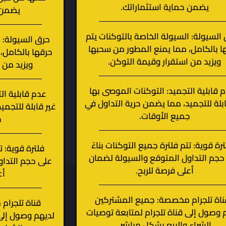
يضمن حماية استثماراتك.
يضمن ح
السيولة: السيولة الخاصة بالتوكنات يتم
حرق السيولة: ا
ا بالكامل، مما يمنع المطور من سحبها
حرقها بالكامل،
ويزيد من استقرار وقيمة التوكن.
ويزيد من 
 قابلية التجميد: التوكنات الموصى بها
عدم قابلية ال
ابلة للتجميد، مما يضمن حرية التداول في
غير قابلة للتجمي
جميع الأوقات.
ج
ترة قوية: تتم فلترة جميع التوكنات بناءً
فلترة قوية: ت
حجم التداول المتوقع والسيولة لضمان
على حجم التداو
أعلى فرصة للربح.
أع
ناة تلجرام مخصصة: جميع المشتركين
قناة تلجرام
 وصول إلى قناة تلجرام لمتابعة توصيات
لديهم وصول إلى 
الشراء والبيع بشكل مباشر.