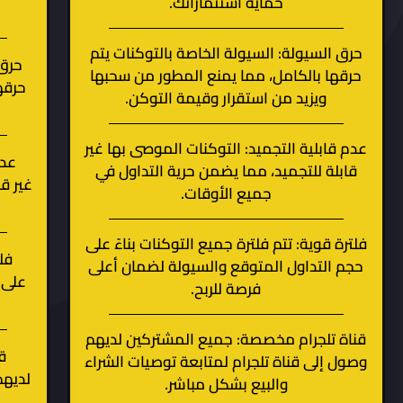
حماية استثماراتك.
حرق السيولة: السيولة الخاصة بالتوكنات يتم
حرق 
حرقها بالكامل، مما يمنع المطور من سحبها
حرقه
ويزيد من استقرار وقيمة التوكن.
عدم قابلية التجميد: التوكنات الموصى بها غير
عدم
قابلة للتجميد، مما يضمن حرية التداول في
غير ق
جميع الأوقات.
فلترة قوية: تتم فلترة جميع التوكنات بناءً على
فل
حجم التداول المتوقع والسيولة لضمان أعلى
على 
فرصة للربح.
قناة تلجرام مخصصة: جميع المشتركين لديهم
ق
وصول إلى قناة تلجرام لمتابعة توصيات الشراء
لديهم
والبيع بشكل مباشر.