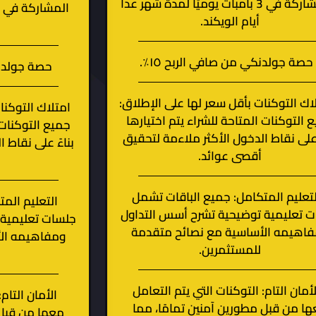
المشاركة في 3 بامبات يوميًا لمدة شهر عدا
أيام الويكند.
حصة جولدنكي من صافي الربح ١٥٪.
حصة جولدنكي
اك التوكنات بأقل سعر لها على الإطلاق:
امتلاك التوكنا
 التوكنات المتاحة للشراء يتم اختيارها
جميع التوكنات 
 على نقاط الدخول الأكثر ملاءمة لتحقيق
بناءً على نقاط 
أقصى عوائد.
لتعليم المتكامل: جميع الباقات تشمل
التعليم الم
 تعليمية توضيحية تشرح أسس التداول
جلسات تعليمية 
اهيمه الأساسية مع نصائح متقدمة
ومفاهيمه ال
للمستثمرين.
لأمان التام: التوكنات التي يتم التعامل
الأمان التام
ا من قبل مطورين آمنين تمامًا، مما
معها من قبل 